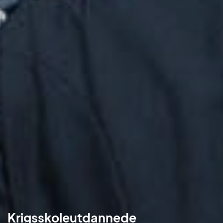
Krigsskoleutdannede