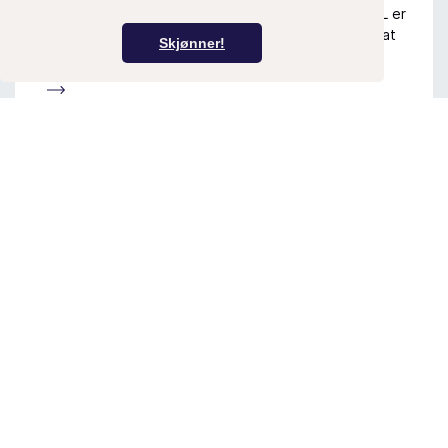
arbeidstidsbestemmelsene for forsvaret (ATF). KOL er
fornøyd med beslutningen, men også skuffet over at
Skjønner!
det fortsatt er mange avklaringer som gjenstår.
Les mer
Resultatet etter mekling: alle er nå på
samme modell, utfordringen kommer