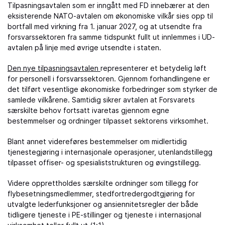
Tilpasningsavtalen som er inngått med FD innebærer at den
eksisterende NATO-avtalen om økonomiske vilkår sies opp til
bortfall med virkning fra 1. januar 2027, og at utsendte fra
forsvarssektoren fra samme tidspunkt fullt ut innlemmes i UD-
avtalen på linje med øvrige utsendte i staten.
Den nye tilpasningsavtalen
representerer et betydelig løft
for personell i forsvarssektoren. Gjennom forhandlingene er
det tilført vesentlige økonomiske forbedringer som styrker de
samlede vilkårene. Samtidig sikrer avtalen at Forsvarets
særskilte behov fortsatt ivaretas gjennom egne
bestemmelser og ordninger tilpasset sektorens virksomhet.
Blant annet videreføres bestemmelser om midlertidig
tjenestegjøring i internasjonale operasjoner, utenlandstillegg
tilpasset offiser- og spesialiststrukturen og øvingstillegg.
Videre opprettholdes særskilte ordninger som tillegg for
flybesetningsmedlemmer, stedfortredergodtgjøring for
utvalgte lederfunksjoner og ansiennitetsregler der både
tidligere tjeneste i PE-stillinger og tjeneste i internasjonal