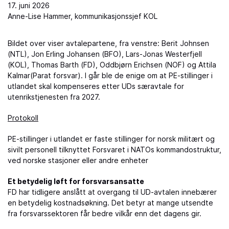
17. juni 2026
Anne-Lise Hammer, kommunikasjonssjef KOL
Bildet over viser avtalepartene, fra venstre: Berit Johnsen
(NTL), Jon Erling Johansen (BFO), Lars-Jonas Westerfjell
(KOL), Thomas Barth (FD), Oddbjørn Erichsen (NOF) og Attila
Kalmar(Parat forsvar). I går ble de enige om at PE-stillinger i
utlandet skal kompenseres etter UDs særavtale for
utenrikstjenesten fra 2027.
Protokoll
PE-stillinger i utlandet er faste stillinger for norsk militært og
sivilt personell tilknyttet Forsvaret i NATOs kommandostruktur,
ved norske stasjoner eller andre enheter
Et betydelig løft for forsvarsansatte
FD har tidligere anslått at overgang til UD-avtalen innebærer
en betydelig kostnadsøkning. Det betyr at mange utsendte
fra forsvarssektoren får bedre vilkår enn det dagens gir.