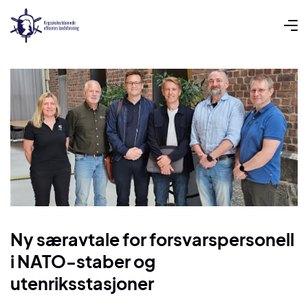
Ny særavtale for forsvarspersonell
i NATO-staber og
utenriksstasjoner