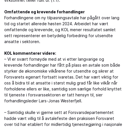
virksomhet teller fullt ut (1:1).
Omfattende og krevende forhandlinger
Forhandlingene om ny tilpasningsavtale har pågått over lang
tid og startet allerede høsten 2024. Arbeidet har vært
omfattende og krevende, og KOL mener resultatet samlet
sett representerer en betydelig forbedring for utsendte
ansatte i sektoren.
KOL kommenterer videre:
– VI er svært fornøyde med at vi etter langvarige og
krevende forhandlinger har fått på plass en avtale som både
styrker de økonomiske vilkårene for utsendte og sikrer at
Forsvarets egenart fortsatt ivaretas. Det har vært viktig for
oss å bidra til at ansatte i størst mulig grad får like vilkår når
forholdene ellers er like, samtidig som særlige forhold knyttet
til tjeneste i forsvarssektoren er tatt hensyn til, sier
forhandlingsleder Lars-Jonas Westerfjell.
– Samtidig skulle vi gjerne sett at Forsvarsdepartementet
hadde vært villig til å avtalefeste den praksisen Forsvaret
over tid har etablert for midlertidig tjenestegjøring i nasjonale