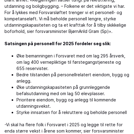
utdanning og boligbygging. – Folkene er det viktigste vi har.
For å lykkes med Forsvarsløftet trenger vi et personell- og
kompetanseløft. Vi må beholde personell lengre, styrke
utdanningskapasiteten og ta et krafttak for å tilby skikkelige
boforhold, sier forsvarsminister BjørnArild Gram (Sp)».
Satsingen på personell for 2025 fordeler seg slik:
Øke bemanningen i Forsvaret med om lag 295 årsverk,
om lag 400 vernepliktige til førstegangstjeneste og
655 reservister.
Bedre tilstanden på personellrelatert eiendom, bygg og
anlegg.
Øke utdanningskapasiteten på grunnleggende
befalsutdanning med om lag 50 elevplasser.
Prioritere eiendom, bygg og anlegg til kommende
utdanningsvekst.
Styrke innsatsen for å rekruttere og beholde personell
-Vi skal ha flere folk i Forsvaret i 2025 og legge til rette for
enda større vekst i årene som kommer, sier forsvarsminister