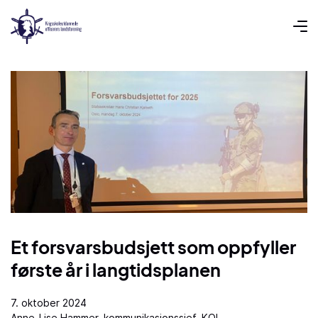
Et forsvarsbudsjett som oppfyller
første år i langtidsplanen
7. oktober 2024
Anne-Lise Hammer, kommunikasjonssjef, KOL