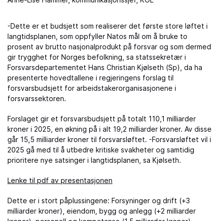
-Dette er et budsjett som realiserer det første store løftet i
langtidsplanen, som oppfyller Natos mål om å bruke to
prosent av brutto nasjonalprodukt på forsvar og som dermed
gir trygghet for Norges befolkning, sa statssekretær i
Forsvarsdepartementet Hans Christian Kjølseth (Sp), da ha
presenterte hovedtallene i regjeringens forslag til
forsvarsbudsjett for arbeidstakerorganisasjonene i
forsvarssektoren.
Forslaget gir et forsvarsbudsjett på totalt 110,1 milliarder
kroner i 2025, en økning på i alt 19,2 milliarder kroner. Av disse
går 15,5 milliarder kroner til forsvarsløftet. -Forsvarsløftet vil i
2025 gå med til å utbedre kritiske svakheter og samtidig
prioritere nye satsinger i langtidsplanen, sa Kjølseth.
Lenke til pdf av presentasjonen
Dette er i stort påplussingene: Forsyninger og drift (+3
milliarder kroner), eiendom, bygg og anlegg (+2 milliarder