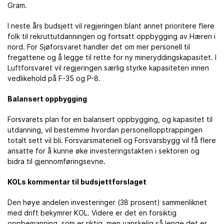
Gram.
I neste års budsjett vil regjeringen blant annet prioritere flere
folk til rekruttutdanningen og fortsatt oppbygging av Hæren i
nord. For Sjøforsvaret handler det om mer personell til
fregattene og å legge til rette for ny mineryddingskapasitet. I
Luftforsvaret vil regjeringen særlig styrke kapasiteten innen
vedlikehold på F-35 og P-8.
Balansert oppbygging
Forsvarets plan for en balansert oppbygging, og kapasitet til
utdanning, vil bestemme hvordan personellopptrappingen
totalt sett vil bli. Forsvarsmateriell og Forsvarsbygg vil få flere
ansatte for å kunne øke investeringstakten i sektoren og
bidra til gjennomføringsevne.
KOLs kommentar til budsjettforslaget
Den høye andelen investeringer (38 prosent) sammenliknet
med drift bekymrer KOL. Videre er det en forsiktig
oppbemanning, som er riktig, men vanskelig så lenge det er