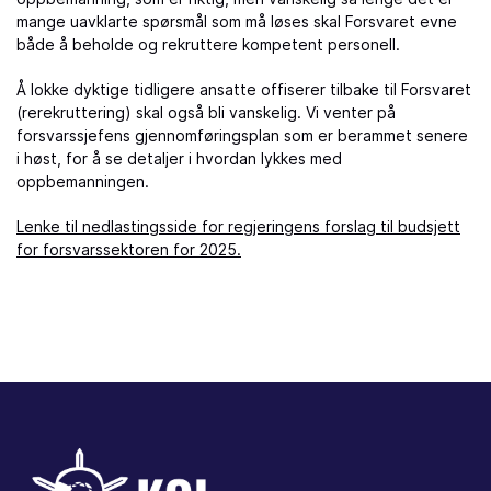
mange uavklarte spørsmål som må løses skal Forsvaret evne
både å beholde og rekruttere kompetent personell.
Å lokke dyktige tidligere ansatte offiserer tilbake til Forsvaret
(rerekruttering) skal også bli vanskelig. Vi venter på
forsvarssjefens gjennomføringsplan som er berammet senere
i høst, for å se detaljer i hvordan lykkes med
oppbemanningen.
Lenke til nedlastingsside for regjeringens forslag til budsjett
for forsvarssektoren for 2025.