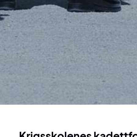
Krigsskolenes kadettf