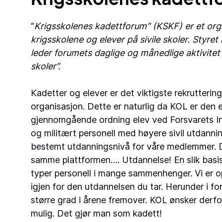
“
Krigsskolenes kadettforum” (KSKF) er et or
krigsskolene og elever på sivile skoler. Styr
leder forumets daglige og månedlige aktivitet
skoler”.
Kadetter og elever er det viktigste rekrutterin
organisasjon. Dette er naturlig da KOL er den
gjennomgående ordning elev ved Forsvarets Inge
og militært personell med høyere sivil utdannin
bestemt utdanningsnivå for våre medlemmer. De
samme plattformen…. Utdannelse! En slik basis g
typer personell i mange sammenhenger. Vi er o
igjen for den utdannelsen du tar. Herunder i fo
større grad i årene fremover. KOL ønsker derfo
mulig. Det gjør man som kadett!