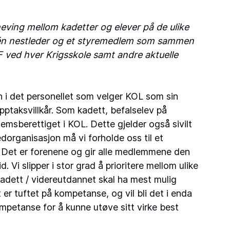
ving mellom kadetter og elever på de ulike
er, én nestleder og et styremedlem som sammen
F ved hver Krigsskole samt andre aktuelle
en i det personellet som velger KOL som sin
ptaksvillkår. Som kadett, befalselev på
msberettiget i KOL. Dette gjelder også sivilt
dorganisasjon må vi forholde oss til et
. Det er forenene og gir alle medlemmene den
Vi slipper i stor grad å prioritere mellom ulike
adett / videreutdannet skal ha mest mulig
 er tuftet på kompetanse, og vil bli det i enda
ompetanse for å kunne utøve sitt virke best