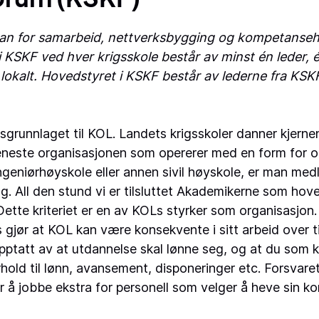
gan for samarbeid, nettverksbygging og kompetansehe
et i KSKF ved hver krigsskole består av minst én led
 lokalt. Hovedstyret i KSKF består av lederne fra KSK
gsgrunnlaget til KOL. Landets krigsskoler danner kjern
 eneste organisasjonen som opererer med en form for op
niørhøyskole eller annen sivil høyskole, er man medle
g. All den stund vi er tilsluttet Akademikerne som hove
tte kriteriet er en av KOLs styrker som organisasjon
jør at KOL kan være konsekvente i sitt arbeid over tid. 
pptatt av at utdannelse skal lønne seg, og at du som k
rhold til lønn, avansement, disponeringer etc. Forsvaret
r å jobbe ekstra for personell som velger å heve sin k